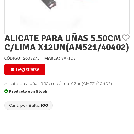
ALICATE PARA UÑAS 5.50CM
C/LIMA X12UN(AM521/40402)
CÓDIGO:
2603275 |
MARCA:
VARIOS
Registrarse
Alicate para uñas 5.50cm c/lima x12un(AM521/40402)
Producto con Stock
Cant. por Bulto:
100