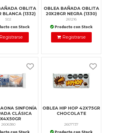
BAÑADA OBLITA
OBLEA BAÑADA OBLITA
 BLANCA (1332)
20X28GR NEGRA (1330)
502
261216
ducto con Stock
Producto con Stock
Registrarse
Registrarse
AONA SINFONÍA
OBLEA HIP HOP 42X75GR
ADA CLÁSICA
CHOCOLATE
0X4X50GR
2606380
2607737
ducto con Stock
Producto con Stock