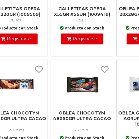
LLETITAS OPERA
GALLETITAS OPERA
OBLEA 
X220GR (1009509)
X55GR X56UN (1009419)
20X28GR
261406
8983
Producto con Stock
Producto con Stock
Pro
Registrarse
Registrarse
LEA CHOCOTYM
OBLEA CHOCOTYM
OBLEA G
00GR ULTRA CACAO
48X50GR ULTRA CACAO
AGRUP
1
2607939
2607938
Producto con Stock
Producto con Stock
Pro