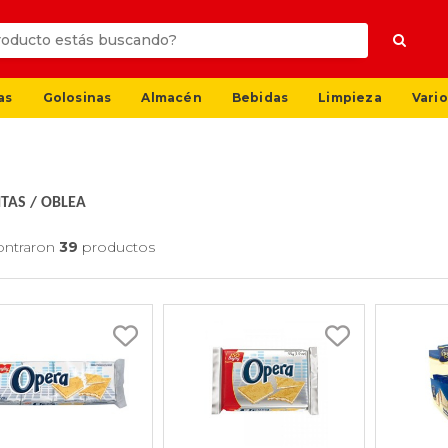
as
Golosinas
Almacén
Bebidas
Limpieza
Vario
ITAS
/
OBLEA
ontraron
39
productos