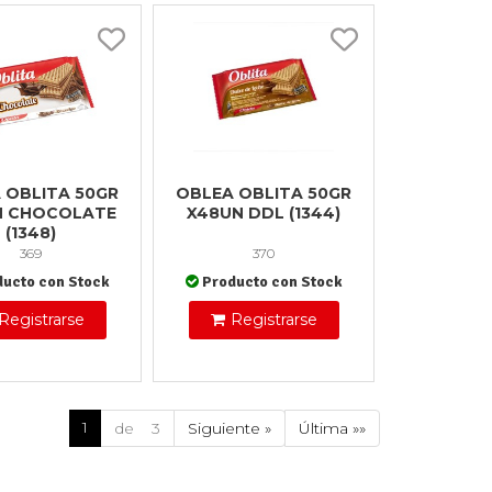
 OBLITA 50GR
OBLEA OBLITA 50GR
N CHOCOLATE
X48UN DDL (1344)
(1348)
369
370
ducto con Stock
Producto con Stock
Registrarse
Registrarse
1
de 3
Siguiente »
Última »»