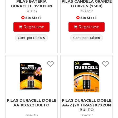
PILAS BATERIA
PILAS CANDELA GRANDE
DURACELL 9V X12UN
D 8X2UN (7580)
261023
2606797
Sin Stock
Sin Stock
Registrarse
Registrarse
Cant. por Bulto:
4
Cant. por Bulto:
6
PILAS DURACELL DOBLE
PILAS DURACELL DOBLE
AA 10X6X2 BULTO
AA-2 (20 TIRAS) X7X2UN
BULTO
2607053
2602657