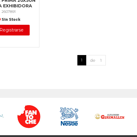
 PRIMA 20X5UN
A EXHIBIDORA
2607891
Sin Stock
Registrarse
1
de 1