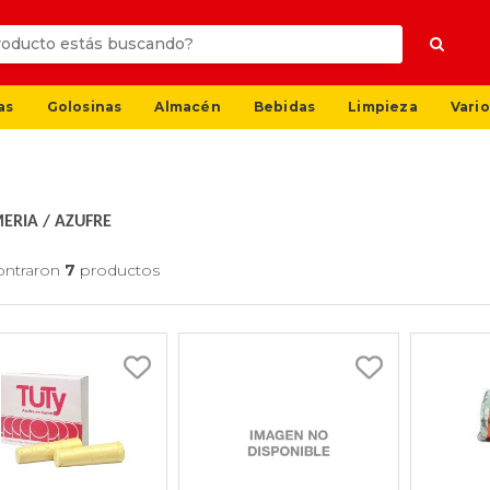
as
Golosinas
Almacén
Bebidas
Limpieza
Vario
ERIA
/
AZUFRE
ontraron
7
productos