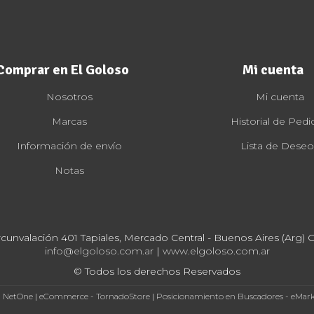
Comprar en El Goloso
Mi cuenta
Nosotros
Mi cuenta
Marcas
Historial de Pedi
Información de envío
Lista de Deseo
Notas
rcunvalación 401 Tapiales, Mercado Central - Buenos Aires (Arg) Cp
info@elgoloso.com.ar
|
www.elgoloso.com.ar
© Todos los derechos Reservados
- NetOne
|
eCommerce - TornadoStore
|
Posicionamiento en Buscadores - eMar