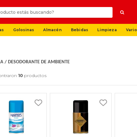
as
Golosinas
Almacén
Bebidas
Limpieza
Vario
ZA
/
DESODORANTE DE AMBIENTE
ontraron
10
productos