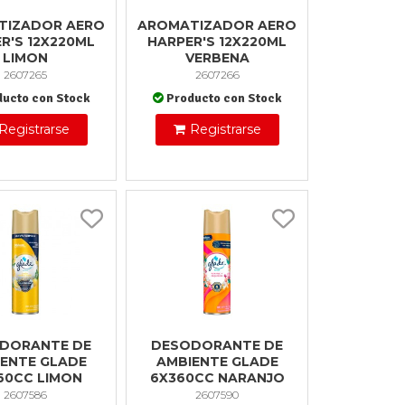
TIZADOR AERO
AROMATIZADOR AERO
R'S 12X220ML
HARPER'S 12X220ML
LIMON
VERBENA
2607265
2607266
ducto con Stock
Producto con Stock
Registrarse
Registrarse
DORANTE DE
DESODORANTE DE
ENTE GLADE
AMBIENTE GLADE
60CC LIMON
6X360CC NARANJO
2607586
2607590