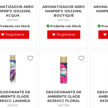
MATIZADOR AERO
AROMATIZADOR AERO
AROMA
RPER'S 12X220ML
HARPER'S 12X220ML
HARPE
ACQUA
BOUTIQUE
2607263
2607264
Producto con Stock
Producto con Stock
Pro
Registrarse
Registrarse
ESODORANTE DE
DESODORANTE DE
DESO
MBIENTE GLADE
AMBIENTE GLADE
AMBI
360CC LAVANDA
6X360CC FLORAL
6X3
2603201
2607589