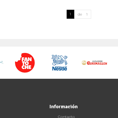
1
de 1
Información
Contacto