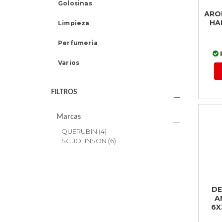
Golosinas
ARO
HA
Limpieza
Perfumeria
Varios
FILTROS
Marcas
QUERUBIN
(4)
SC JOHNSON
(6)
D
A
6X