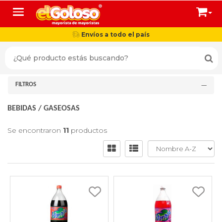
Toggle navigation
Envíos a todo el país
FILTROS
BEBIDAS
/
GASEOSAS
Se encontraron
11
productos