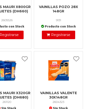
AS MAURI X800GR
VAINILLAS POZO 28X
UETES (DH660)
148GR
2605526
9131
ducto con Stock
Producto con Stock
Registrarse
Registrarse
AS MAURI X320GR
VAINILLAS VALENTE
UETES (DH680)
30X148GR
261120
2604323
Sin Stock
Sin Stock