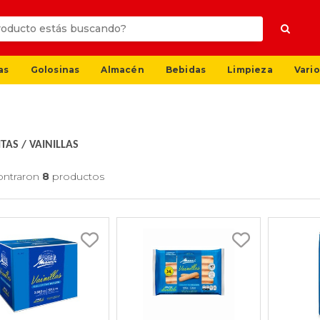
as
Golosinas
Almacén
Bebidas
Limpieza
Vario
ITAS
/
VAINILLAS
ontraron
8
productos