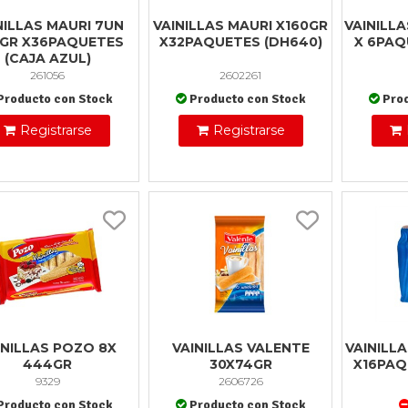
NILLAS MAURI 7UN
VAINILLAS MAURI X160GR
VAINILL
GR X36PAQUETES
X32PAQUETES (DH640)
X 6PAQ
(CAJA AZUL)
261056
2602261
Producto con Stock
Producto con Stock
Pro
Registrarse
Registrarse
INILLAS POZO 8X
VAINILLAS VALENTE
VAINILL
444GR
30X74GR
X16PAQ
9329
2606726
Producto con Stock
Producto con Stock