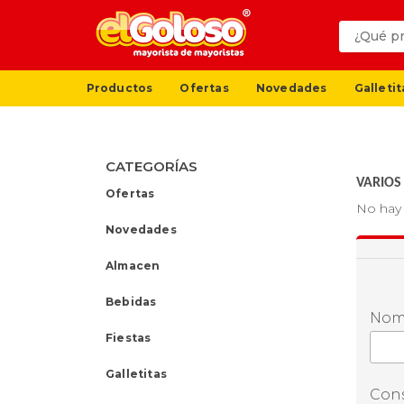
Productos
Ofertas
Novedades
Galletit
CATEGORÍAS
VARIOS
Ofertas
No hay 
Novedades
Almacen
Bebidas
Nom
Fiestas
Galletitas
Cons