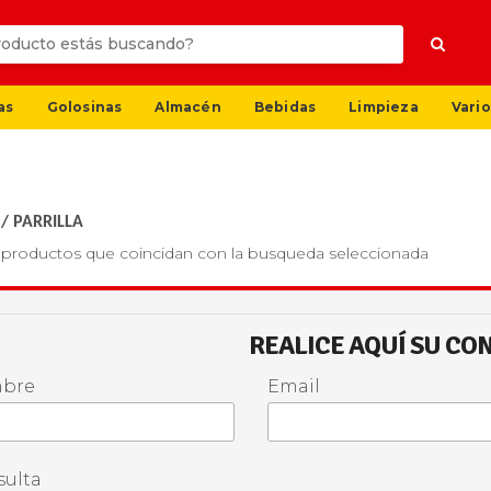
as
Golosinas
Almacén
Bebidas
Limpieza
Vario
/
PARRILLA
productos que coincidan con la busqueda seleccionada
REALICE AQUÍ SU CO
bre
Email
ulta