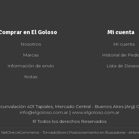
Comprar en El Goloso
Mi cuenta
Nosotros
Mi cuenta
Marcas
Historial de Pedi
Información de envío
Lista de Deseo
Notas
rcunvalación 401 Tapiales, Mercado Central - Buenos Aires (Arg) Cp
info@elgoloso.com.ar
|
www.elgoloso.com.ar
© Todos los derechos Reservados
- NetOne
|
eCommerce - TornadoStore
|
Posicionamiento en Buscadores - eMar