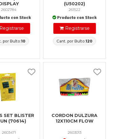
DISPLAY
(U50202)
2602784
261522
ducto con Stock
Producto con Stock
Registrarse
Registrarse
. por Bulto:
10
Cant. por Bulto:
120
S SET BLISTER
CORDON DULZURA
UN (70614)
12X110CM FLOW
2603471
2603013