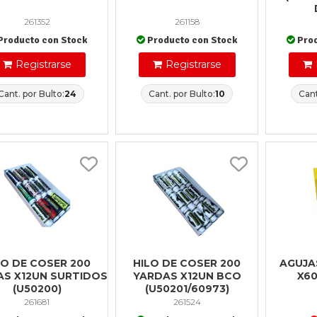
261352
261158
Producto con Stock
Producto con Stock
Pro
Registrarse
Registrarse
Cant. por Bulto:
24
Cant. por Bulto:
10
Cant
LO DE COSER 200
HILO DE COSER 200
AGUJA
AS X12UN SURTIDOS
YARDAS X12UN BCO
X60
(U50200)
(U50201/60973)
261681
261524