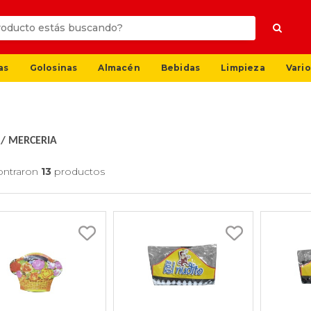
as
Golosinas
Almacén
Bebidas
Limpieza
Vario
/
MERCERIA
ontraron
13
productos