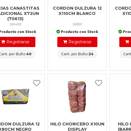
JAS CANASTITAS
CORDON DULZURA 12
CORDO
ADICIONAL X72UN
X110CM BLANCO
X11
(70613)
261493
261811
Producto con Stock
Producto con Stock
Pro
Registrarse
Registrarse
Cant. por Bulto:
40
Cant. por Bulto:
24
Cant
DON DULZURA 12
HILO CHORICERO X10UN
HILO
X80CM NEGRO
DISPLAY
(BARR