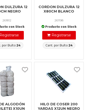
N DULZURA 12
CORDON DULZURA 12
0CM NEGRO
X80CM BLANCO
261812
261198
ducto con Stock
Producto con Stock
Registrarse
Registrarse
. por Bulto:
24
Cant. por Bulto:
24
 DE ALGODÓN
HILO DE COSER 200
ILETE) X10UN
YARDAS X12UN NEGRO