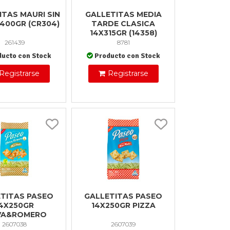
ITAS MAURI SIN
GALLETITAS MEDIA
X400GR (CR304)
TARDE CLASICA
14X315GR (14358)
261439
8781
ducto con Stock
Producto con Stock
Registrarse
Registrarse
TITAS PASEO
GALLETITAS PASEO
4X250GR
14X250GR PIZZA
VA&ROMERO
2607038
2607039