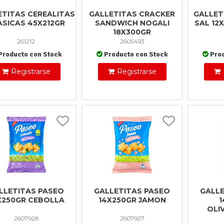
ETITAS CEREALITAS
GALLETITAS CRACKER
GALLET
ASICAS 45X212GR
SANDWICH NOGALI
SAL 12
18X300GR
261212
2605493
Producto con Stock
Producto con Stock
Pro
Registrarse
Registrarse
LLETITAS PASEO
GALLETITAS PASEO
GALLE
X250GR CEBOLLA
14X250GR JAMON
1
OLI
2607928
2607927