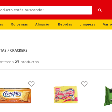
as
Golosinas
Almacén
Bebidas
Limpieza
Vario
ITAS
/
CRACKERS
ontraron
27
productos