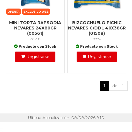
OFERTA
EXCLUSIVO WEB
MINI TORTA RAPSODIA
BIZCOCHUELO PICNIC
NEVARES 24X80GR
NEVARES C/DDL 40X38GR
(00561)
(01508)
261316
8880
Producto con Stock
Producto con Stock
Registrarse
Registrarse
1
de 1
Última Actualización: 08/08/2026 9:10