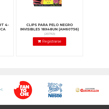
RT 4-
CLIPS PARA PELO NEGRO
ICA
INVISIBLES 18X48UN (AM60756)
(
261763
)
Registrarse