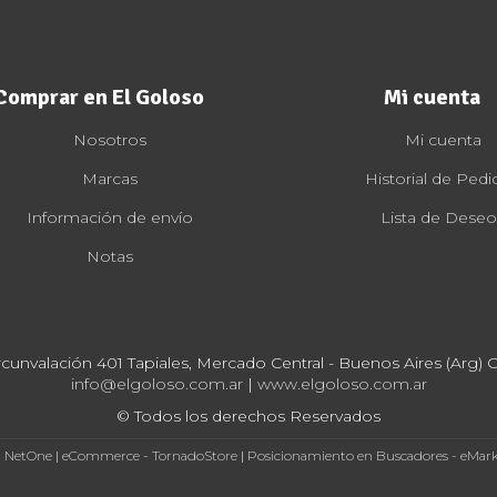
Comprar en El Goloso
Mi cuenta
Nosotros
Mi cuenta
Marcas
Historial de Pedi
Información de envío
Lista de Deseo
Notas
rcunvalación 401 Tapiales, Mercado Central - Buenos Aires (Arg) Cp
info@elgoloso.com.ar
|
www.elgoloso.com.ar
© Todos los derechos Reservados
- NetOne
|
eCommerce - TornadoStore
|
Posicionamiento en Buscadores - eMar