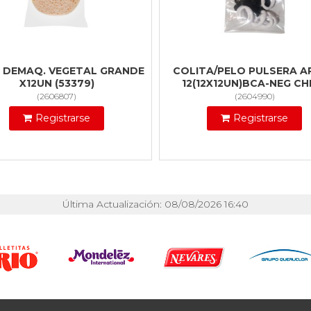
E DEMAQ. VEGETAL GRANDE
COLITA/PELO PULSERA A
X12UN (53379)
12(12X12UN)BCA-NEG CH
(
2606807
)
(
2604990
)
Registrarse
Registrarse
Última Actualización: 08/08/2026 16:40