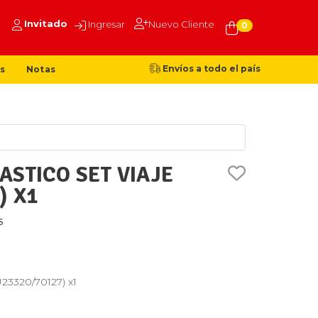
Invitado
Ingresar
Nuevo Cliente
0
Envíos a todo el país
s
Notas
ASTICO SET VIAJE
) X1
S
U23320/70127) x1