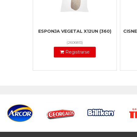
ESPONJA VEGETAL X12UN (360)
CISN
(
2606813
)
Registrarse