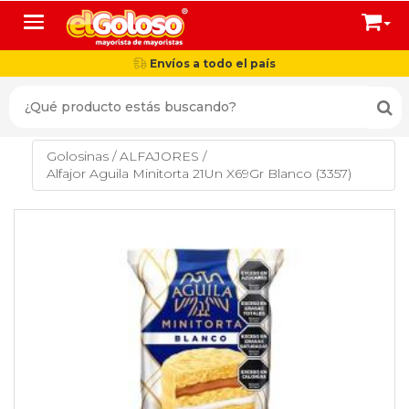
Toggle navigation
Envíos a todo el país
Golosinas
/
ALFAJORES
/
Alfajor Aguila Minitorta 21Un X69Gr Blanco (3357)