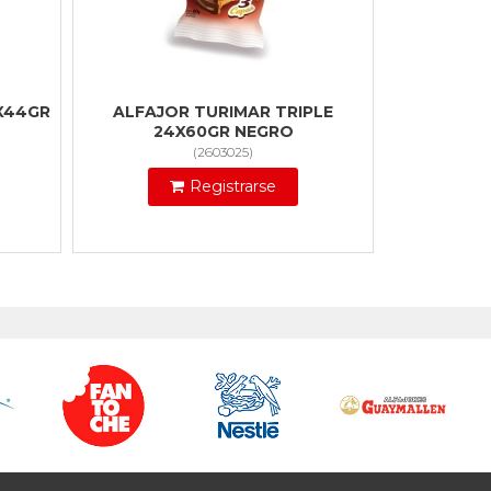
X44GR
ALFAJOR TURIMAR TRIPLE
24X60GR NEGRO
(
2603025
)
Registrarse