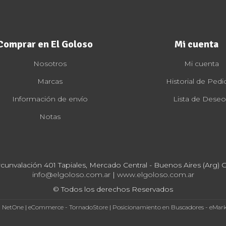
Comprar en El Goloso
Mi cuenta
Nosotros
Mi cuenta
Marcas
Historial de Pedi
Información de envío
Lista de Deseo
Notas
rcunvalación 401 Tapiales, Mercado Central - Buenos Aires (Arg) Cp
info@elgoloso.com.ar
|
www.elgoloso.com.ar
© Todos los derechos Reservados
- NetOne
|
eCommerce - TornadoStore
|
Posicionamiento en Buscadores - eMar