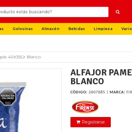
as
Golosinas
Almacén
Bebidas
Limpieza
Vario
mple 40X35Gr Blanco
ALFAJOR PAME
BLANCO
CÓDIGO:
2607685 |
MARCA:
FI
Registrarse