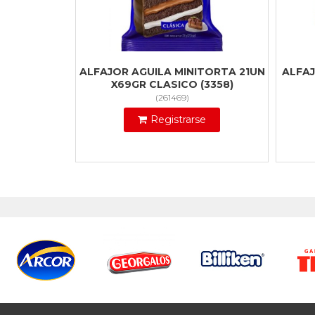
ALFAJOR AGUILA MINITORTA 21UN
ALFAJ
X69GR CLASICO (3358)
(
261469
)
Registrarse