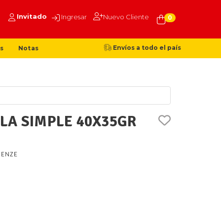
Invitado
Ingresar
Nuevo Cliente
0
Envíos a todo el país
s
Notas
LA SIMPLE 40X35GR
RENZE