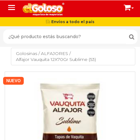
Toggle navigation
Envíos a todo el país
Golosinas
/
ALFAJORES
/
Alfajor Vauquita 12X70Gr Sublime (53)
NUEVO