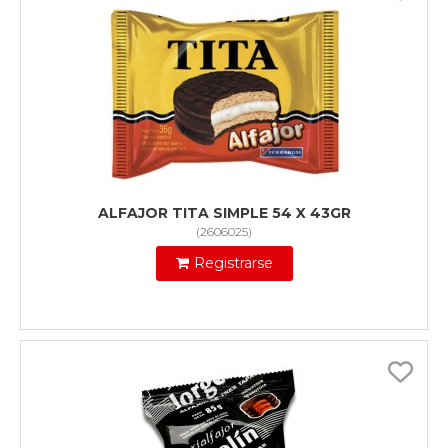
ALFAJOR TITA SIMPLE 54 X 43GR
(
2606025
)
Registrarse