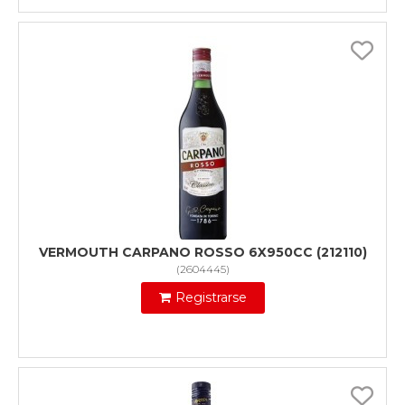
VERMOUTH CARPANO ROSSO 6X950CC (212110)
(
2604445
)
Registrarse