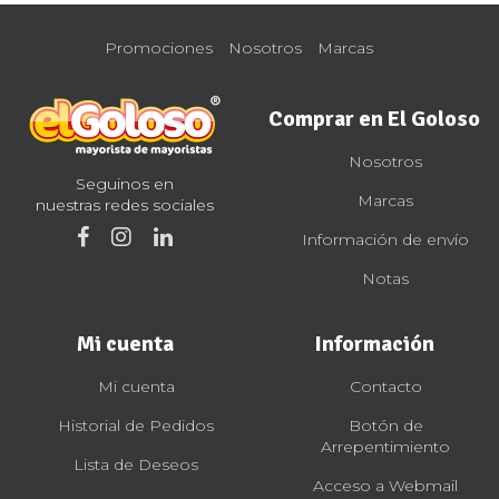
Promociones
Nosotros
Marcas
Comprar en El Goloso
Nosotros
Seguinos en
Marcas
nuestras redes sociales
Información de envío
Notas
Mi cuenta
Información
Mi cuenta
Contacto
Historial de Pedidos
Botón de
Arrepentimiento
Lista de Deseos
Acceso a Webmail