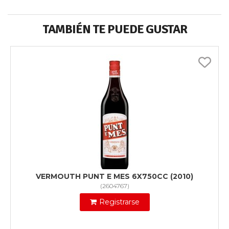
TAMBIÉN TE PUEDE GUSTAR
VERMOUTH PUNT E MES 6X750CC (2010)
(
2604767
)
Registrarse