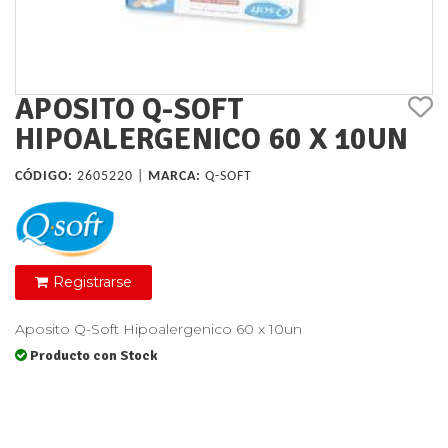
APOSITO Q-SOFT
HIPOALERGENICO 60 X 10UN
CÓDIGO:
2605220 |
MARCA:
Q-SOFT
Registrarse
Aposito Q-Soft Hipoalergenico 60 x 10un
Producto con Stock