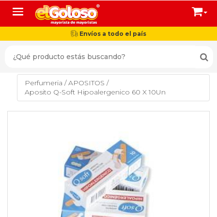
Toggle navigation
Envíos a todo el país
Perfumeria
/
APOSITOS
/
Aposito Q-Soft Hipoalergenico 60 X 10Un