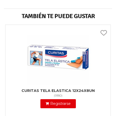
TAMBIÉN TE PUEDE GUSTAR
CURITAS TELA ELASTICA 12X24X8UN
(
9180
)
Registrarse