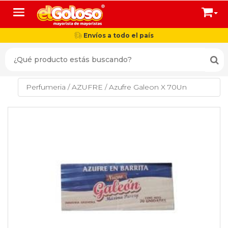
Toggle navigation
Envíos a todo el país
Perfumeria
/
AZUFRE
/
Azufre Galeon X 70Un