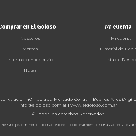
Comprar en El Goloso
Mi cuenta
Nosotros
Mi cuenta
Marcas
Historial de Pedi
Información de envío
Lista de Deseo
Notas
rcunvalación 401 Tapiales, Mercado Central - Buenos Aires (Arg) Cp
info@elgoloso.com.ar
|
www.elgoloso.com.ar
© Todos los derechos Reservados
- NetOne
|
eCommerce - TornadoStore
|
Posicionamiento en Buscadores - eMar