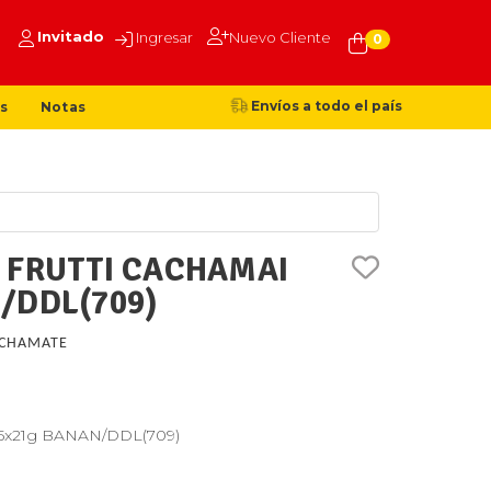
Invitado
Ingresar
Nuevo Cliente
0
Envíos a todo el país
s
Notas
 FRUTTI CACHAMAI
/DDL(709)
CHAMATE
 15x21g BANAN/DDL(709)