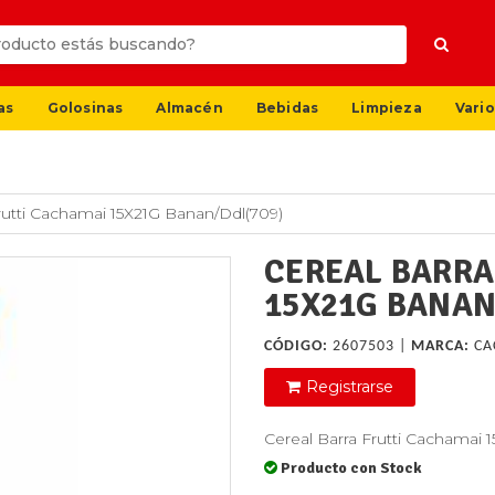
as
Golosinas
Almacén
Bebidas
Limpieza
Vario
rutti Cachamai 15X21G Banan/Ddl(709)
CEREAL BARRA
15X21G BANAN
CÓDIGO:
2607503 |
MARCA:
CA
Registrarse
Cereal Barra Frutti Cachamai
Producto con Stock