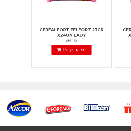
CEREALFORT FELFORT 23GR
CE
X24UN LADY
X
(
8646
)
Registrarse