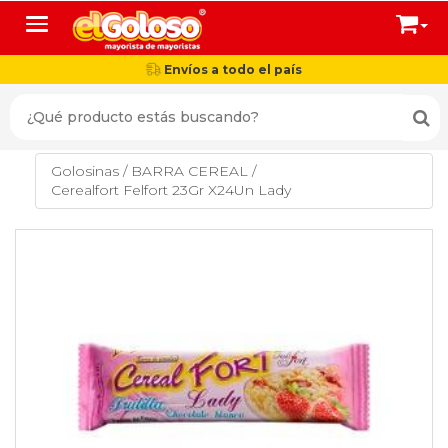
Toggle navigation
Envíos a todo el país
Golosinas
/
BARRA CEREAL
/
Cerealfort Felfort 23Gr X24Un Lady