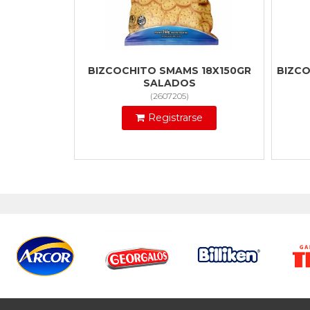
BIZCOCHITO SMAMS 18X150GR
BIZCO
SALADOS
(
2607205
)
Registrarse