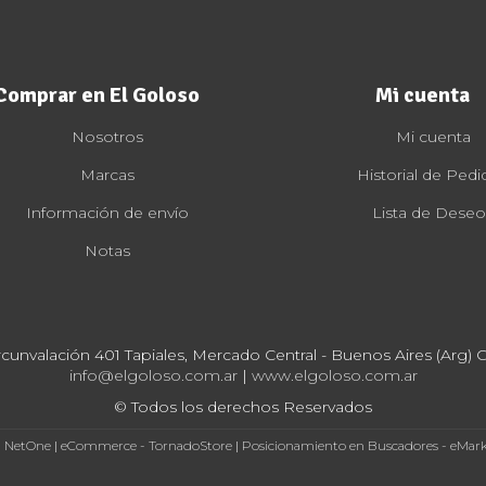
Comprar en El Goloso
Mi cuenta
Nosotros
Mi cuenta
Marcas
Historial de Pedi
Información de envío
Lista de Deseo
Notas
rcunvalación 401 Tapiales, Mercado Central - Buenos Aires (Arg) Cp
info@elgoloso.com.ar
|
www.elgoloso.com.ar
© Todos los derechos Reservados
- NetOne
|
eCommerce - TornadoStore
|
Posicionamiento en Buscadores - eMar