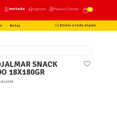
Invitado
Ingresar
Nuevo Cliente
0
Envíos a todo el país
s
Notas
OJALMAR SNACK
O 18X180GR
JALMAR