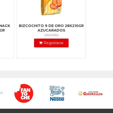
SNACK
BIZCOCHITO 9 DE ORO 28X210GR
GR
AZUCARADOS
(
2604092
)
Registrarse