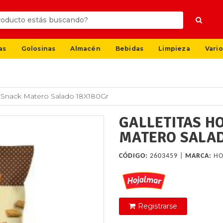
as
Golosinas
Almacén
Bebidas
Limpieza
Vario
r Snack Matero Salado 18X180Gr
GALLETITAS H
MATERO SALAD
CÓDIGO:
2603459 |
MARCA:
HO
Registrarse