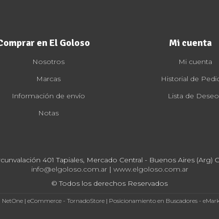
Comprar en El Goloso
Mi cuenta
Nosotros
Mi cuenta
Marcas
Historial de Pedi
Información de envío
Lista de Deseo
Notas
rcunvalación 401 Tapiales, Mercado Central - Buenos Aires (Arg) Cp
info@elgoloso.com.ar
|
www.elgoloso.com.ar
© Todos los derechos Reservados
- NetOne
|
eCommerce - TornadoStore
|
Posicionamiento en Buscadores - eMar