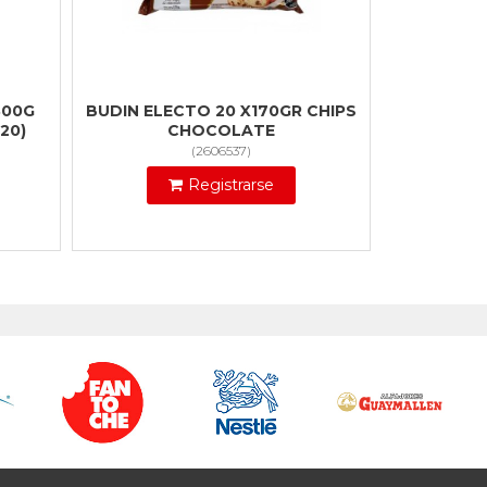
300G
BUDIN ELECTO 20 X170GR CHIPS
20)
CHOCOLATE
(
2606537
)
Registrarse