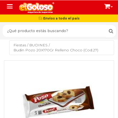
Toggle navigation
Envíos a todo el país
Fiestas
/
BUDINES
/
Budin Pozo 20X170Gr Relleno Choco (Cod.27)