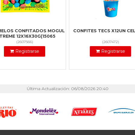
ELOS CONFITADOS MOGUL
CONFITES TECS X12UN CE
TREME 12X16X30G(15065
(
2607566
)
(
2607472
)
Registrarse
Registrarse
Última Actualización: 06/08/2026 20:40