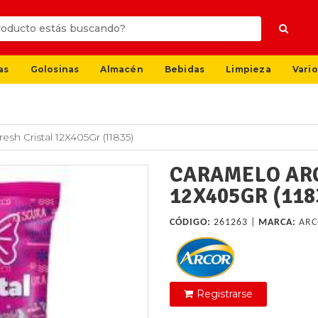
as
Golosinas
Almacén
Bebidas
Limpieza
Vario
esh Cristal 12X405Gr (11835)
CARAMELO ARC
12X405GR (118
CÓDIGO:
261263 |
MARCA:
ARC
Registrarse