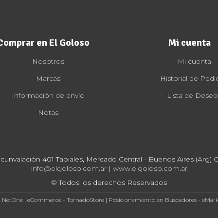
Comprar en El Goloso
Mi cuenta
Nosotros
Mi cuenta
Marcas
Historial de Pedi
Información de envío
Lista de Deseo
Notas
rcunvalación 401 Tapiales, Mercado Central - Buenos Aires (Arg) Cp
info@elgoloso.com.ar
|
www.elgoloso.com.ar
© Todos los derechos Reservados
- NetOne
|
eCommerce - TornadoStore
|
Posicionamiento en Buscadores - eMar