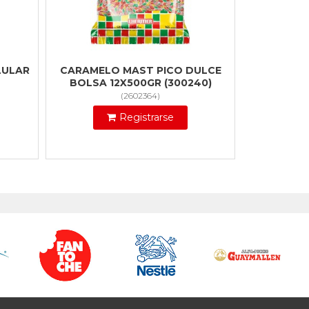
LULAR
CARAMELO MAST PICO DULCE
BOLSA 12X500GR (300240)
(
2602364
)
Registrarse