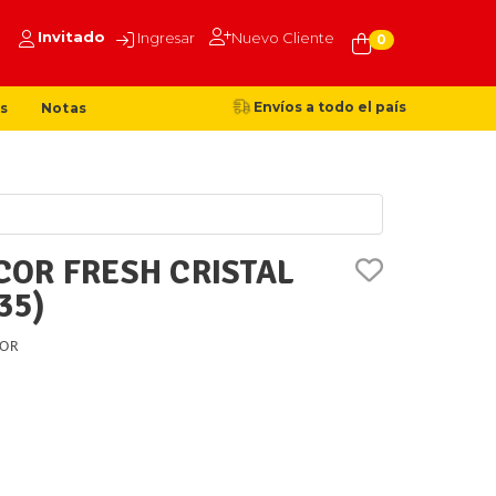
Invitado
Ingresar
Nuevo Cliente
0
Envíos a todo el país
s
Notas
OR FRESH CRISTAL
35)
OR