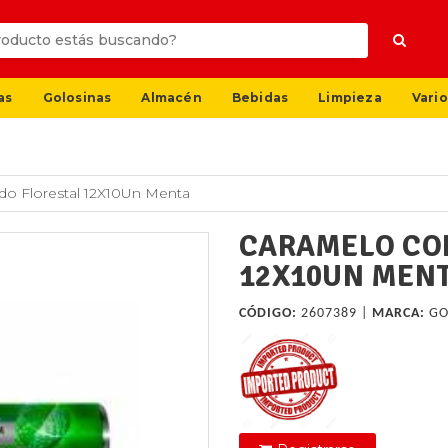
as
Golosinas
Almacén
Bebidas
Limpieza
Vario
do Florestal 12X10Un Menta
CARAMELO CON
12X10UN MEN
CÓDIGO:
2607389 |
MARCA:
GO