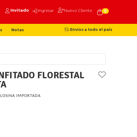
Invitado
Ingresar
Nuevo Cliente
0
Envíos a todo el país
s
Notas
FITADO FLORESTAL
TA
LOSINA IMPORTADA