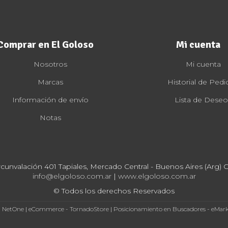
Comprar en El Goloso
Mi cuenta
Nosotros
Mi cuenta
Marcas
Historial de Pedi
Información de envío
Lista de Deseo
Notas
rcunvalación 401 Tapiales, Mercado Central - Buenos Aires (Arg) Cp
info@elgoloso.com.ar
|
www.elgoloso.com.ar
© Todos los derechos Reservados
- NetOne
|
eCommerce - TornadoStore
|
Posicionamiento en Buscadores - eMar