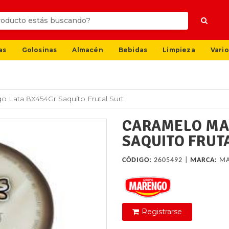
as
Golosinas
Almacén
Bebidas
Limpieza
Vario
 Lata 8X454Gr Saquito Frutal Surt
CARAMELO MA
SAQUITO FRUT
CÓDIGO:
2605492 |
MARCA:
M
Registrarse