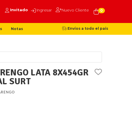
Invitado
Ingresar
Nuevo Cliente
0
Envíos a todo el país
s
Notas
RENGO LATA 8X454GR
AL SURT
ARENGO