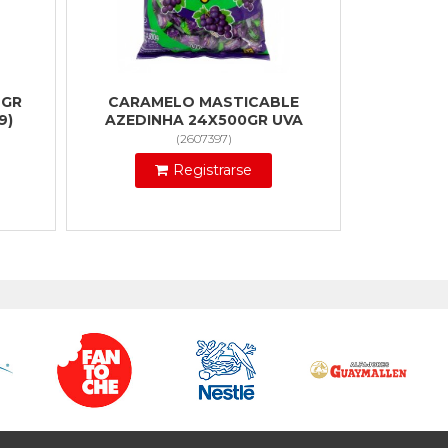
7GR
CARAMELO MASTICABLE
9)
AZEDINHA 24X500GR UVA
(
2607397
)
Registrarse