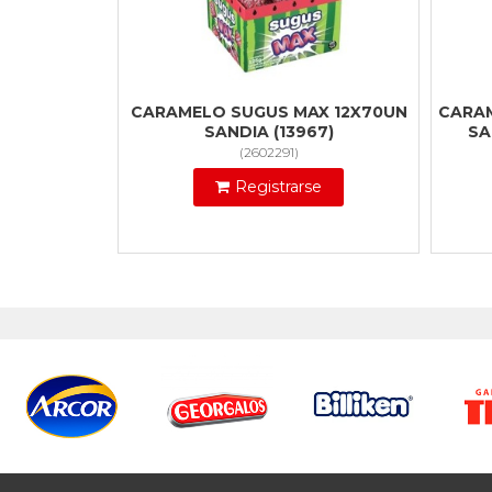
CARAMELO SUGUS MAX 12X70UN
CARA
SANDIA (13967)
SA
(
2602291
)
Registrarse