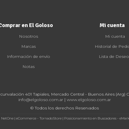
Comprar en El Goloso
Mi cuenta
Nosotros
Mi cuenta
Marcas
Historial de Pedi
Información de envío
Lista de Deseo
Notas
rcunvalación 401 Tapiales, Mercado Central - Buenos Aires (Arg) Cp
info@elgoloso.com.ar
|
www.elgoloso.com.ar
© Todos los derechos Reservados
- NetOne
|
eCommerce - TornadoStore
|
Posicionamiento en Buscadores - eMar