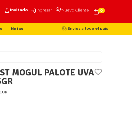
Invitado
Ingresar
Nuevo Cliente
0
Envíos a todo el país
s
Notas
ST MOGUL PALOTE UVA
6GR
COR