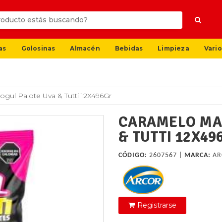
as
Golosinas
Almacén
Bebidas
Limpieza
Vario
gul Palote Uva & Tutti 12X496Gr
CARAMELO MA
& TUTTI 12X49
CÓDIGO:
2607567 |
MARCA:
AR
Registrarse