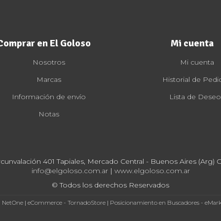
Comprar en El Goloso
Mi cuenta
Nosotros
Mi cuenta
Marcas
Historial de Pedi
Información de envío
Lista de Deseo
Notas
rcunvalación 401 Tapiales, Mercado Central - Buenos Aires (Arg) Cp
info@elgoloso.com.ar
|
www.elgoloso.com.ar
© Todos los derechos Reservados
- NetOne
|
eCommerce - TornadoStore
|
Posicionamiento en Buscadores - eMar