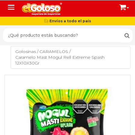
Toggle navigation
Envíos a todo el país
Golosinas
/
CARAMELOS
/
Caramelo Mast Mogul Rell Extreme Spash
12X10X30Gr