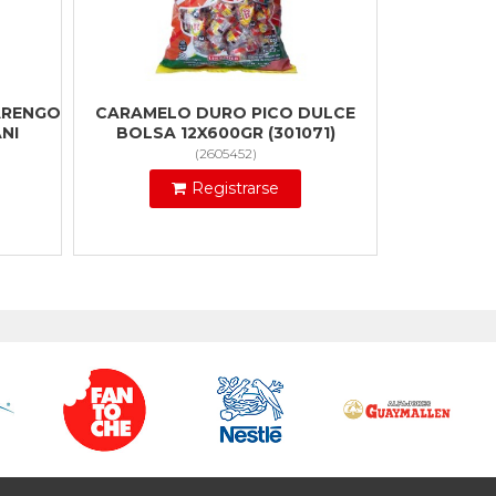
ARENGO
CARAMELO DURO PICO DULCE
NI
BOLSA 12X600GR (301071)
(
2605452
)
Registrarse