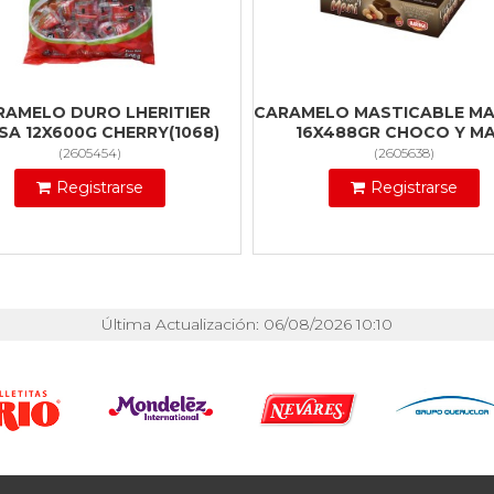
RAMELO DURO LHERITIER
CARAMELO MASTICABLE M
SA 12X600G CHERRY(1068)
16X488GR CHOCO Y MA
(
2605454
)
(
2605638
)
Registrarse
Registrarse
Última Actualización: 06/08/2026 10:10