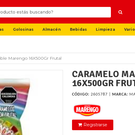
as
Golosinas
Almacén
Bebidas
Limpieza
Vario
ble Marengo 16X500Gr Frutal
CARAMELO MA
16X500GR FRU
CÓDIGO:
2605787 |
MARCA:
M
Registrarse