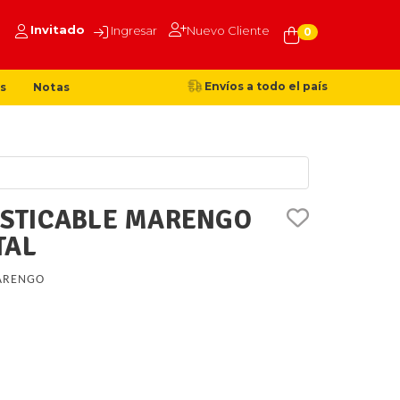
Invitado
Ingresar
Nuevo Cliente
0
Envíos a todo el país
s
Notas
STICABLE MARENGO
TAL
ARENGO