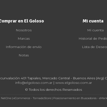
Comprar en El Goloso
Mi cuenta
Nosotros
Mi cuenta
Marcas
Historial de Pedi
Información de envío
Lista de Deseo
Notas
rcunvalación 401 Tapiales, Mercado Central - Buenos Aires (Arg) Cp
info@elgoloso.com.ar
|
www.elgoloso.com.ar
© Todos los derechos Reservados
- NetOne
|
eCommerce - TornadoStore
|
Posicionamiento en Buscadores - eMar