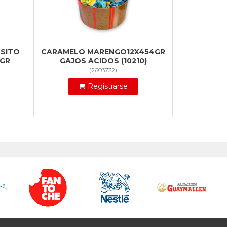
OSITO
CARAMELO MARENGO12X454GR
0GR
GAJOS ACIDOS (10210)
(
2603732
)
Registrarse