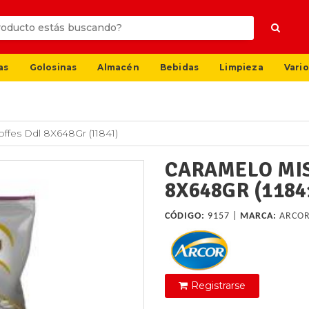
as
Golosinas
Almacén
Bebidas
Limpieza
Vario
ffes Ddl 8X648Gr (11841)
CARAMELO MIS
8X648GR (1184
CÓDIGO:
9157 |
MARCA:
ARCO
Registrarse