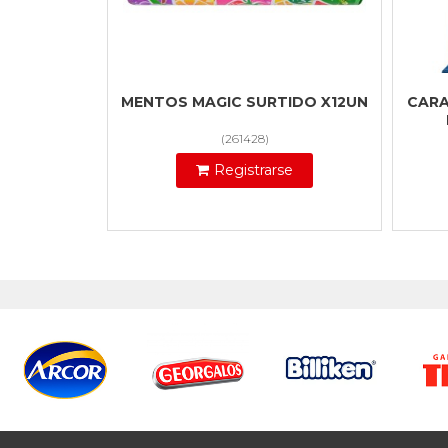
MENTOS MAGIC SURTIDO X12UN
CARA
(
261428
)
Registrarse