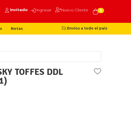
Invitado
Ingresar
Nuevo Cliente
0
Envíos a todo el país
s
Notas
KY TOFFES DDL
1)
R