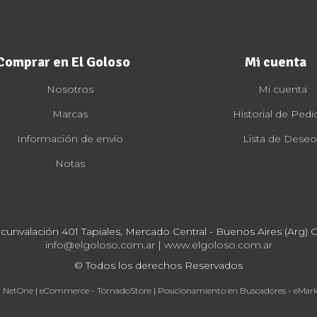
Comprar en El Goloso
Mi cuenta
Nosotros
Mi cuenta
Marcas
Historial de Pedi
Información de envío
Lista de Deseo
Notas
rcunvalación 401 Tapiales, Mercado Central - Buenos Aires (Arg) Cp
info@elgoloso.com.ar
|
www.elgoloso.com.ar
© Todos los derechos Reservados
- NetOne
|
eCommerce - TornadoStore
|
Posicionamiento en Buscadores - eMar