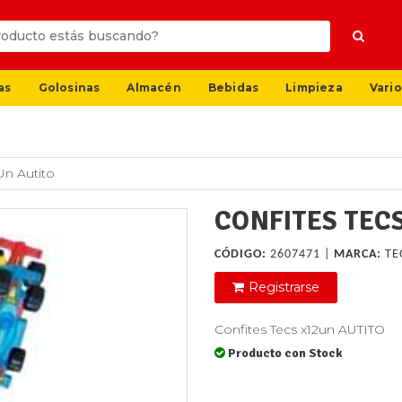
as
Golosinas
Almacén
Bebidas
Limpieza
Vario
Un Autito
CONFITES TEC
CÓDIGO:
2607471 |
MARCA:
TE
Registrarse
Confites Tecs x12un AUTITO
Producto con Stock