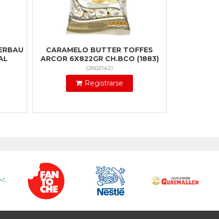
ERBAU
CARAMELO BUTTER TOFFES
AL
ARCOR 6X822GR CH.BCO (1883)
(
2602142
)
Registrarse