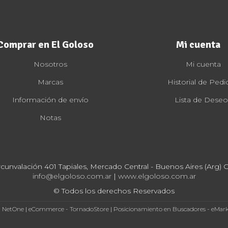
Comprar en El Goloso
Mi cuenta
Nosotros
Mi cuenta
Marcas
Historial de Pedi
Información de envío
Lista de Deseo
Notas
rcunvalación 401 Tapiales, Mercado Central - Buenos Aires (Arg) Cp
info@elgoloso.com.ar
|
www.elgoloso.com.ar
© Todos los derechos Reservados
- NetOne
|
eCommerce - TornadoStore
|
Posicionamiento en Buscadores - eMar