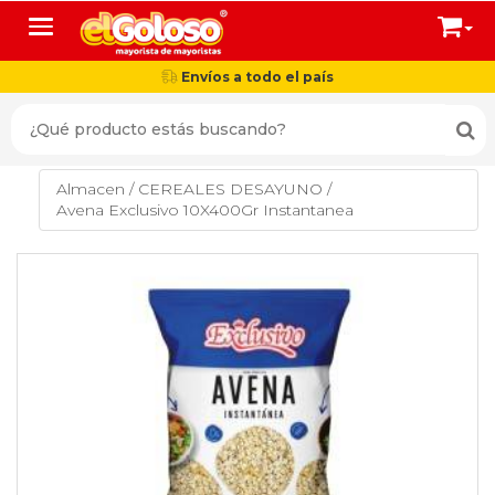
Toggle navigation
Envíos a todo el país
Almacen
/
CEREALES DESAYUNO
/
Avena Exclusivo 10X400Gr Instantanea