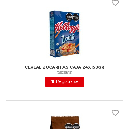
CEREAL ZUCARITAS CAJA 24X150GR
(
2606816
)
Registrarse