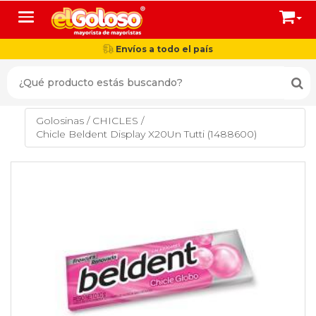
Toggle navigation
Envíos a todo el país
Golosinas
/
CHICLES
/
Chicle Beldent Display X20Un Tutti (1488600)