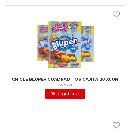
CHICLE BLUPER CUADRADITOS CAJITA 20 X6UN
(
2605009
)
Registrarse