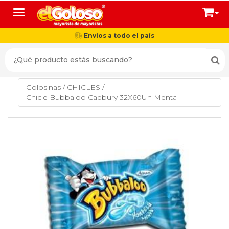
Toggle navigation
Envíos a todo el país
Golosinas
/
CHICLES
/
Chicle Bubbaloo Cadbury 32X60Un Menta