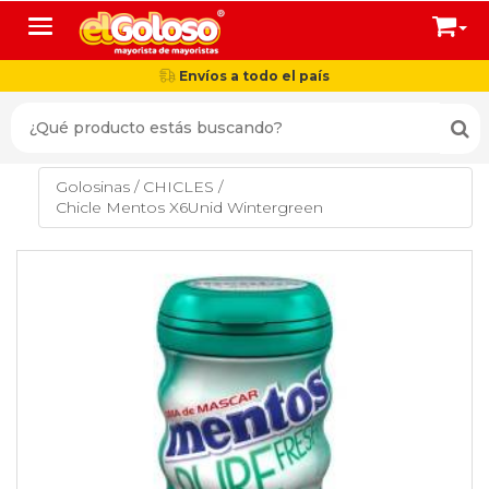
Toggle navigation
Envíos a todo el país
Golosinas
/
CHICLES
/
Chicle Mentos X6Unid Wintergreen