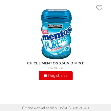
CHICLE MENTOS X6UNID MINT
(
2607648
)
Registrarse
Última Actualización: 05/08/2026 20:40