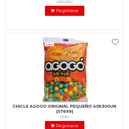
(
2604354
)
Registrarse
CHICLE AGOGO ORIGINAL PEQUEÑO 40X300UN
(57699)
(
9136
)
Registrarse