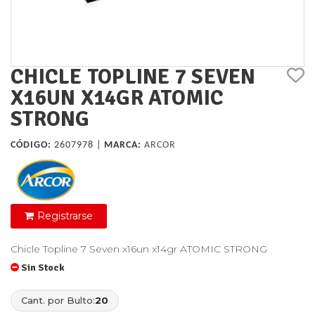
CHICLE TOPLINE 7 SEVEN
X16UN X14GR ATOMIC
STRONG
CÓDIGO:
2607978 |
MARCA:
ARCOR
Registrarse
Chicle Topline 7 Seven x16un x14gr ATOMIC STRONG
Sin Stock
Cant. por Bulto:
20