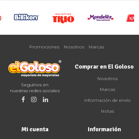
Promociones
Nosotros
Marcas
Comprar en El Goloso
Nosotros
Seguinos en
Marcas
nuestras redes sociales
Información de envío
Notas
Mi cuenta
Información