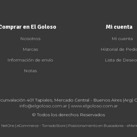
Comprar en El Goloso
Mi cuenta
Nosotros
Mi cuenta
Marcas
Historial de Pedi
Información de envío
Lista de Deseo
Notas
rcunvalación 401 Tapiales, Mercado Central - Buenos Aires (Arg) Cp
info@elgoloso.com.ar
|
www.elgoloso.com.ar
© Todos los derechos Reservados
- NetOne
|
eCommerce - TornadoStore
|
Posicionamiento en Buscadores - eMar