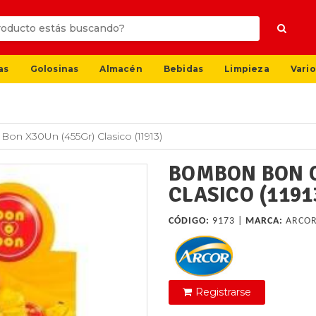
as
Golosinas
Almacén
Bebidas
Limpieza
Vario
n X30Un (455Gr) Clasico (11913)
BOMBON BON O
CLASICO (1191
CÓDIGO:
9173 |
MARCA:
ARCO
Registrarse