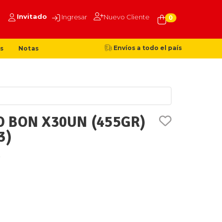
Invitado
Ingresar
Nuevo Cliente
0
Envíos a todo el país
s
Notas
 BON X30UN (455GR)
3)
R