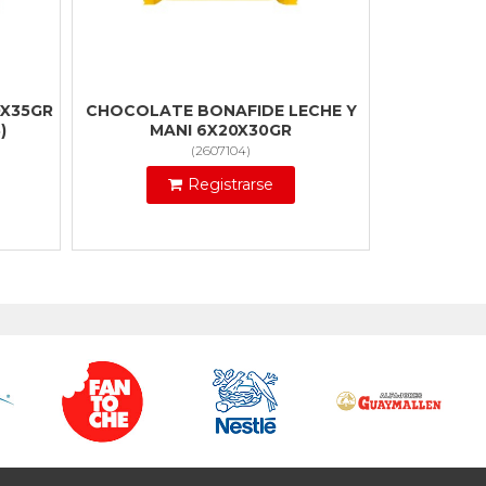
0X35GR
CHOCOLATE BONAFIDE LECHE Y
)
MANI 6X20X30GR
(
2607104
)
Registrarse