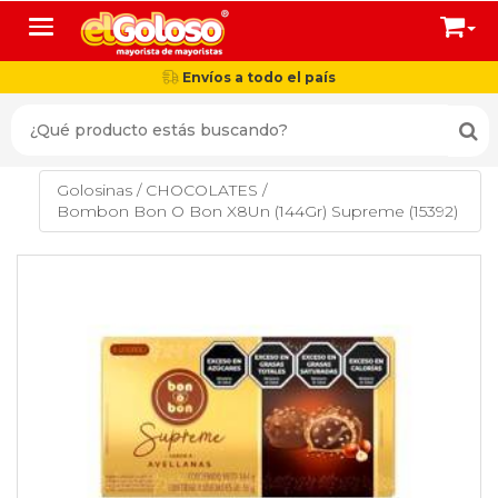
Toggle navigation
Envíos a todo el país
Golosinas
/
CHOCOLATES
/
Bombon Bon O Bon X8Un (144Gr) Supreme (15392)