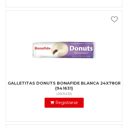
GALLETITAS DONUTS BONAFIDE BLANCA 24X78GR
(941631)
(
2605433
)
Registrarse