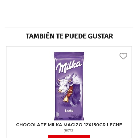
TAMBIÉN TE PUEDE GUSTAR
CHOCOLATE MILKA MACIZO 12X150GR LECHE
(
8973
)