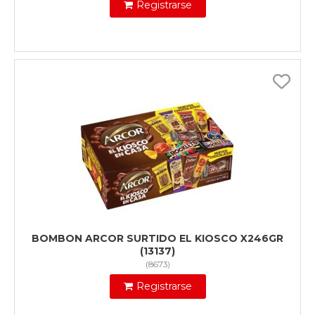
Registrarse
BOMBON ARCOR SURTIDO EL KIOSCO X246GR
(13137)
(
8673
)
Registrarse