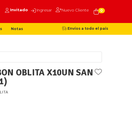
Invitado
Ingresar
Nuevo Cliente
0
Envíos a todo el país
s
Notas
ON OBLITA X10UN SAN
1)
LITA