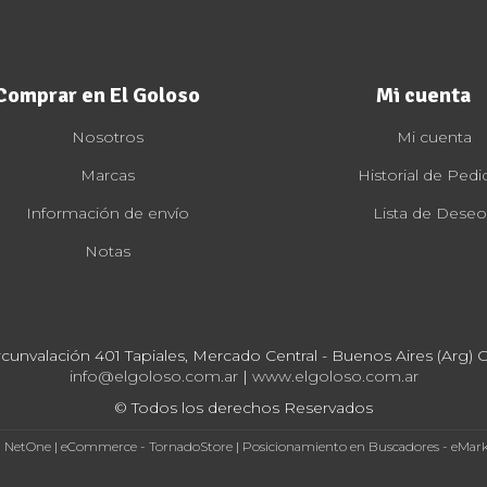
Comprar en El Goloso
Mi cuenta
Nosotros
Mi cuenta
Marcas
Historial de Pedi
Información de envío
Lista de Deseo
Notas
rcunvalación 401 Tapiales, Mercado Central - Buenos Aires (Arg) Cp
info@elgoloso.com.ar
|
www.elgoloso.com.ar
© Todos los derechos Reservados
- NetOne
|
eCommerce - TornadoStore
|
Posicionamiento en Buscadores - eMar