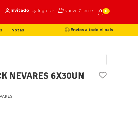
Invitado
Ingresar
Nuevo Cliente
0
Envíos a todo el país
s
Notas
K NEVARES 6X30UN
VARES