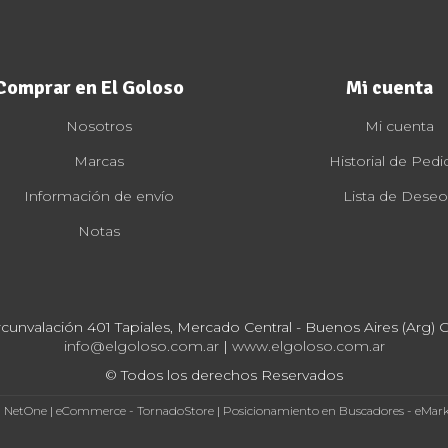
Comprar en El Goloso
Mi cuenta
Nosotros
Mi cuenta
Marcas
Historial de Pedi
Información de envío
Lista de Deseo
Notas
rcunvalación 401 Tapiales, Mercado Central - Buenos Aires (Arg) Cp
info@elgoloso.com.ar
|
www.elgoloso.com.ar
© Todos los derechos Reservados
- NetOne
|
eCommerce - TornadoStore
|
Posicionamiento en Buscadores - eMar