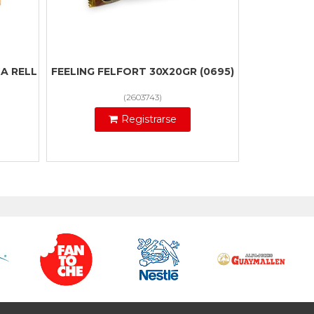
A RELL
FEELING FELFORT 30X20GR (0695)
(
2603743
)
Registrarse