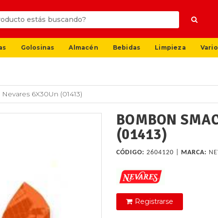
as
Golosinas
Almacén
Bebidas
Limpieza
Vario
evares 6X30Un (01413)
BOMBON SMAC
(01413)
CÓDIGO:
2604120 |
MARCA:
NE
Registrarse