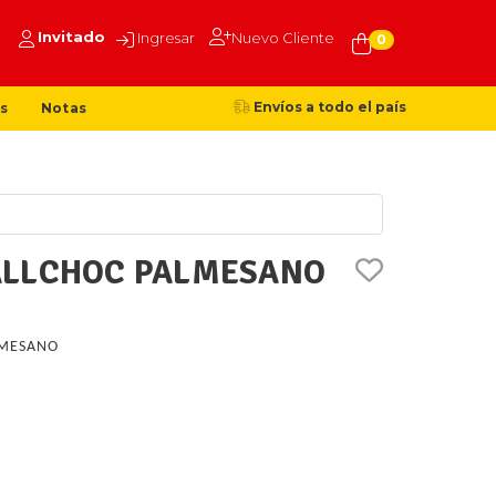
Invitado
Ingresar
Nuevo Cliente
0
Envíos a todo el país
s
Notas
ALLCHOC PALMESANO
MESANO