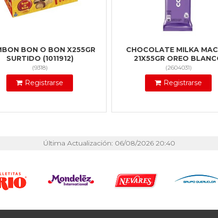
BON BON O BON X255GR
CHOCOLATE MILKA MAC
SURTIDO (1011912)
21X55GR OREO BLAN
(
9318
)
(
2604031
)
Registrarse
Registrarse
Última Actualización: 06/08/2026 20:40