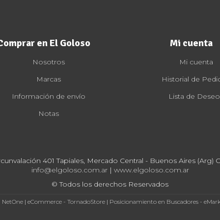
Comprar en El Goloso
Mi cuenta
Nosotros
Mi cuenta
Marcas
Historial de Pedi
Información de envío
Lista de Deseo
Notas
rcunvalación 401 Tapiales, Mercado Central - Buenos Aires (Arg) Cp
info@elgoloso.com.ar
|
www.elgoloso.com.ar
© Todos los derechos Reservados
- NetOne
|
eCommerce - TornadoStore
|
Posicionamiento en Buscadores - eMar