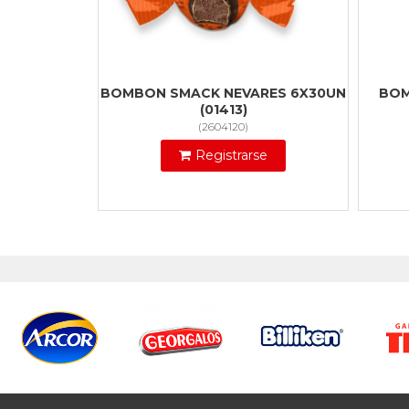
BOMBON SMACK NEVARES 6X30UN
BOM
(01413)
(
2604120
)
Registrarse