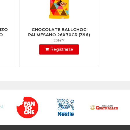
IZO
CHOCOLATE BALLCHOC
CO
PALMESANO 26X70GR (396)
(
261417
)
Registrarse