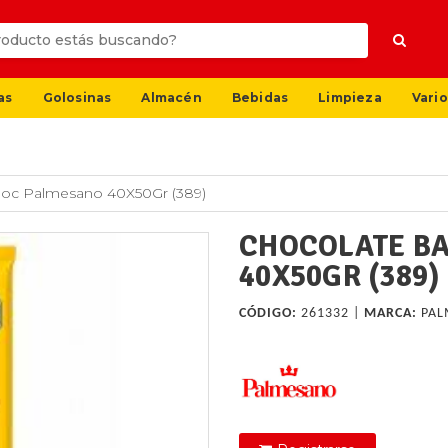
as
Golosinas
Almacén
Bebidas
Limpieza
Vario
hoc Palmesano 40X50Gr (389)
CHOCOLATE B
40X50GR (389)
CÓDIGO:
261332 |
MARCA:
PAL