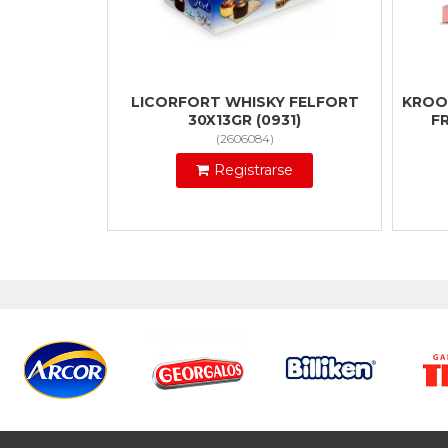
LICORFORT WHISKY FELFORT
KROO
30X13GR (0931)
F
(
2606084
)
Registrarse