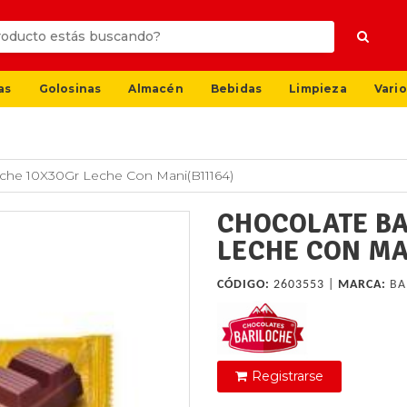
as
Golosinas
Almacén
Bebidas
Limpieza
Vario
oche 10X30Gr Leche Con Mani(B11164)
CHOCOLATE BA
LECHE CON MA
CÓDIGO:
2603553 |
MARCA:
BA
Registrarse