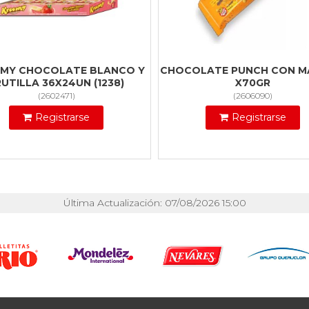
MY CHOCOLATE BLANCO Y
CHOCOLATE PUNCH CON MA
RUTILLA 36X24UN (1238)
X70GR
(
2602471
)
(
2606090
)
Registrarse
Registrarse
Última Actualización: 07/08/2026 15:00