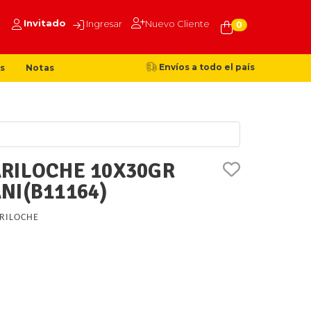
Invitado
Ingresar
Nuevo Cliente
0
Envíos a todo el país
s
Notas
RILOCHE 10X30GR
NI(B11164)
RILOCHE