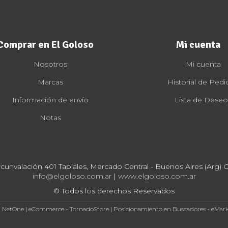
Comprar en El Goloso
Mi cuenta
Nosotros
Mi cuenta
Marcas
Historial de Pedi
Información de envío
Lista de Deseo
Notas
rcunvalación 401 Tapiales, Mercado Central - Buenos Aires (Arg) Cp
info@elgoloso.com.ar
|
www.elgoloso.com.ar
© Todos los derechos Reservados
- NetOne
|
eCommerce - TornadoStore
|
Posicionamiento en Buscadores - eMar