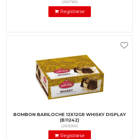
(
2607165
)
Registrarse
BOMBON BARILOCHE 12X12GR WHISKY DISPLAY
(B11242)
(
2605393
)
Registrarse