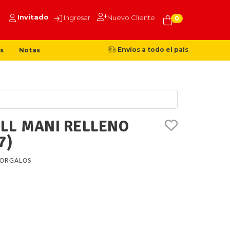
Invitado
Ingresar
Nuevo Cliente
0
Envíos a todo el país
s
Notas
LL MANI RELLENO
7)
ORGALOS