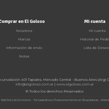
Comprar en El Goloso
Mi cuenta
Nosotros
Mi cuenta
Marcas
Historial de Pedi
Información de envío
Lista de Deseo
Notas
rcunvalación 401 Tapiales, Mercado Central - Buenos Aires (Arg) Cp
info@elgoloso.com.ar
|
www.elgoloso.com.ar
© Todos los derechos Reservados
- NetOne
|
eCommerce - TornadoStore
|
Posicionamiento en Buscadores - eMar