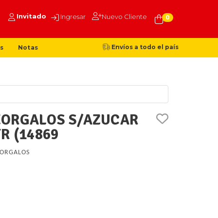
Invitado
Ingresar
Nuevo Cliente
0
Envíos a todo el país
s
Notas
EORGALOS S/AZUCAR
R (14869
ORGALOS