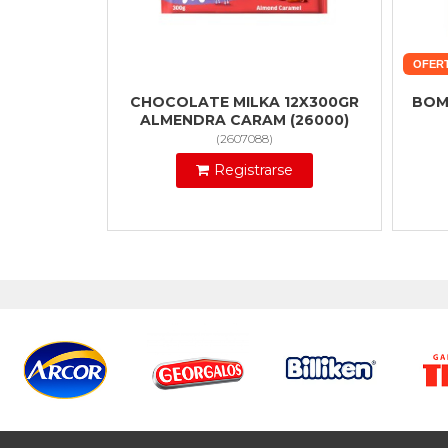
OFER
CHOCOLATE MILKA 12X300GR
BOM
ALMENDRA CARAM (26000)
(
2607088
)
Registrarse