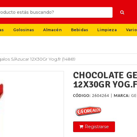
as
Golosinas
Almacén
Bebidas
Limpieza
Vario
los S/Azucar 12X30Gr Yog.fr (14869
CHOCOLATE G
12X30GR YOG.F
CÓDIGO:
2604264 |
MARCA:
GE
Registrarse