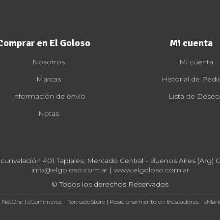
Comprar en El Goloso
Mi cuenta
Nosotros
Mi cuenta
Marcas
Historial de Pedi
Información de envío
Lista de Deseo
Notas
rcunvalación 401 Tapiales, Mercado Central - Buenos Aires (Arg) Cp
info@elgoloso.com.ar
|
www.elgoloso.com.ar
© Todos los derechos Reservados
- NetOne
|
eCommerce - TornadoStore
|
Posicionamiento en Buscadores - eMar