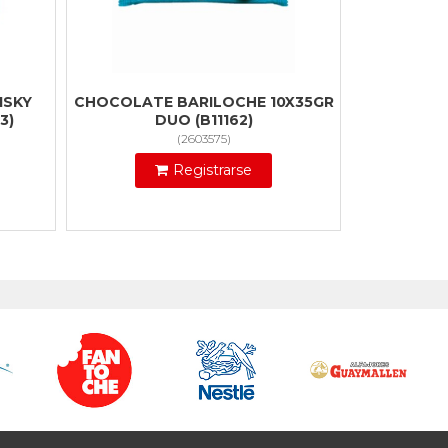
ISKY
CHOCOLATE BARILOCHE 10X35GR
3)
DUO (B11162)
(
2603575
)
Registrarse