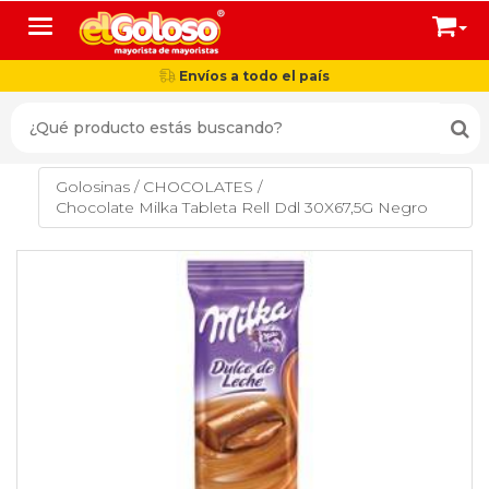
Toggle navigation
Envíos a todo el país
Golosinas
/
CHOCOLATES
/
Chocolate Milka Tableta Rell Ddl 30X67,5G Negro