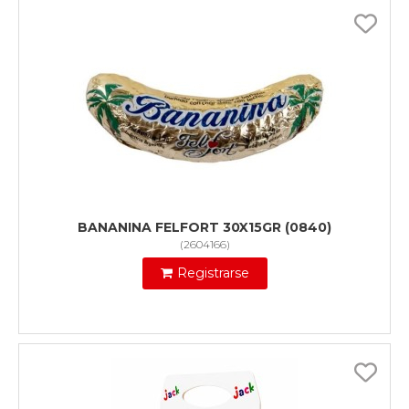
BANANINA FELFORT 30X15GR (0840)
(
2604166
)
Registrarse