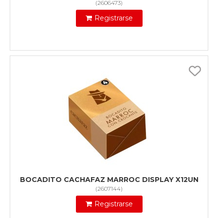
(
2606473
)
Registrarse
BOCADITO CACHAFAZ MARROC DISPLAY X12UN
(
2607144
)
Registrarse