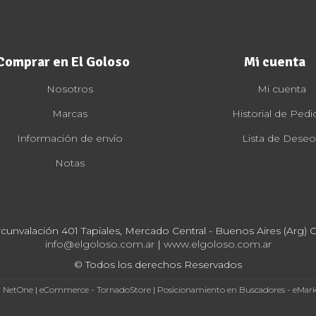
Comprar en El Goloso
Mi cuenta
Nosotros
Mi cuenta
Marcas
Historial de Pedi
Información de envío
Lista de Deseo
Notas
rcunvalación 401 Tapiales, Mercado Central - Buenos Aires (Arg) Cp
info@elgoloso.com.ar
|
www.elgoloso.com.ar
© Todos los derechos Reservados
- NetOne
|
eCommerce - TornadoStore
|
Posicionamiento en Buscadores - eMar