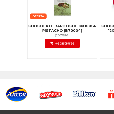
OFERTA
CHOCOLATE BARILOCHE 10X100GR
CHOC
PISTACHO (B70004)
12
(
2607892
)
Registrarse