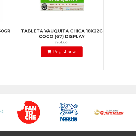
60GR
TABLETA VAUQUITA CHICA 18X22G
COCO (67) DISPLAY
(
261333
)
Registrarse