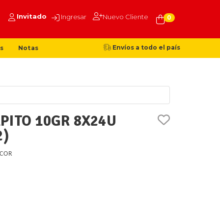
Invitado
Ingresar
Nuevo Cliente
0
Envíos a todo el país
s
Notas
PITO 10GR 8X24U
2)
COR