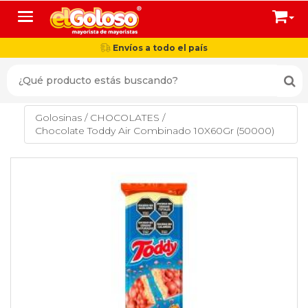
Toggle navigation
Envíos a todo el país
Golosinas
/
CHOCOLATES
/
Chocolate Toddy Air Combinado 10X60Gr (50000)