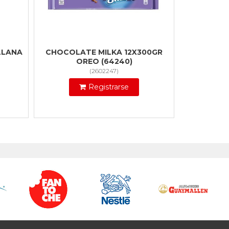
LLANA
CHOCOLATE MILKA 12X300GR
OREO (64240)
(
2602247
)
Registrarse