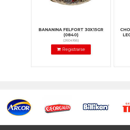
BANANINA FELFORT 30X15GR
CHO
(0840)
LE
(
2604166
)
Registrarse