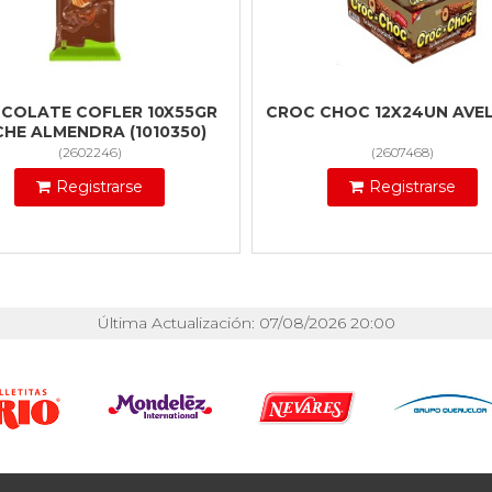
COLATE COFLER 10X55GR
CROC CHOC 12X24UN AVE
CHE ALMENDRA (1010350)
(
2602246
)
(
2607468
)
Registrarse
Registrarse
Última Actualización: 07/08/2026 20:00