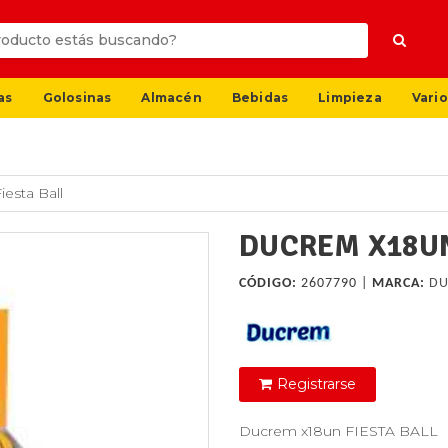
as
Golosinas
Almacén
Bebidas
Limpieza
Vario
esta Ball
DUCREM X18UN
CÓDIGO:
2607790 |
MARCA:
D
Registrarse
Ducrem x18un FIESTA BALL