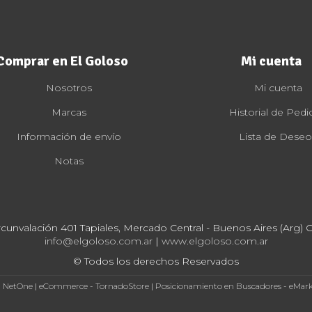
Comprar en El Goloso
Mi cuenta
Nosotros
Mi cuenta
Marcas
Historial de Pedi
Información de envío
Lista de Deseo
Notas
rcunvalación 401 Tapiales, Mercado Central - Buenos Aires (Arg) Cp
info@elgoloso.com.ar
|
www.elgoloso.com.ar
© Todos los derechos Reservados
- NetOne
|
eCommerce - TornadoStore
|
Posicionamiento en Buscadores - eMar